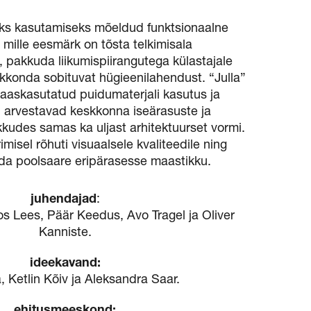
kuks kasutamiseks mõeldud funktsionaalne
, mille eesmärk on tõsta telkimisala
 pakkuda liikumispiirangutega külastajale
skkonda sobituvat hügieenilahendust. “Julla”
 taaskasutatud puidumaterjali kasutus ja
n arvestavad keskkonna iseärasuste ja
kudes samas ka uljast arhitektuurset vormi.
imisel rõhuti visuaalsele kvaliteedile ning
nda poolsaare eripärasesse maastikku.
juhendajad
:
os Lees, Päär Keedus, Avo Tragel ja Oliver
Kanniste.
ideekavand:
a, Ketlin Kõiv ja Aleksandra Saar.
ehitusmeeskond: