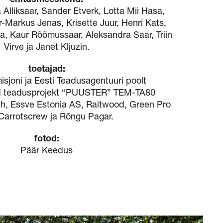
 Alliksaar, Sander Etverk, Lotta Mii Hasa,
r-Markus Jenas, Krisette Juur, Henri Kats,
Oja, Kaur Rõõmussaar, Aleksandra Saar, Triin
Virve ja Janet Kljuzin.
toetajad:
sjoni ja Eesti Teadusagentuuri poolt
d teadusprojekt “PUUSTER” TEM-TA80
h, Essve Estonia AS, Raitwood, Green Pro
Carrotscrew ja Rõngu Pagar.
fotod:
Päär Keedus