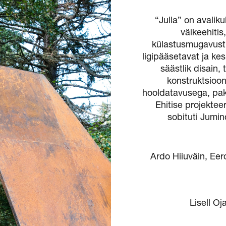
“Julla” on avali
väikeehitis
külastusmugavust,
ligipääsetavat ja ke
säästlik disain,
konstruktsioo
hooldatavusega, pak
Ehitise projekteer
sobituti Jumi
Ardo Hiiuväin, Eer
Lisell Oj