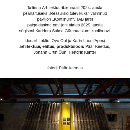
Tallinna Arhitektuuribiennaali 2024. aasta
peanäituseks „Ressursid tulevikuks“ valminud
paviljon „Kontiinum“. TAB järel
paigaldasime paviljoni alates 2025. aasta
sügisest Kadrioru Saksa Gümnaasiumi koolihoovi.
ideearhitektid: Ove Oot ja Karin Laos (Apex)
arhitektuur, ehitus, produktsioon:
Päär Keedus,
Johann Ortin Õun, Hendrik Kanter
fotod: Päär Keedus