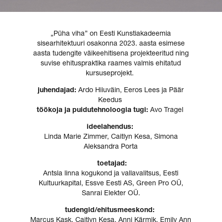
„Püha viha” on Eesti Kunstiakadeemia
sisearhitektuuri osakonna 2023. aasta esimese
aasta tudengite väikeehitisena projekteeritud ning
suvise ehituspraktika raames valmis ehitatud
kursuseprojekt.
juhendajad:
Ardo Hiiuväin, Eeros Lees ja Päär
Keedus
töökoja ja puidutehnoloogia tugi:
Avo Tragel
ideelahendus:
Linda Marie Zimmer, Caitlyn Kesa, Simona
Aleksandra Porta
toetajad:
Antsla linna kogukond ja vallavalitsus, Eesti
Kultuurkapital, Essve Eesti AS, Green Pro OÜ,
Sanrai Elekter OÜ.
tudengid/ehitusmeeskond:
Marcus Kask, Caitlyn Kesa, Anni Kärmik, Emily Ann