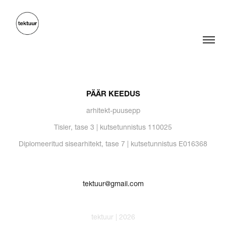
PÄÄR KEEDUS
arhitekt-puusepp
Tisler, tase 3 | kutsetunnistus 110025
Diplomeeritud sisearhitekt, tase 7 | kutsetunnistus E016368
tektuur@gmail.com
tektuur | 2026